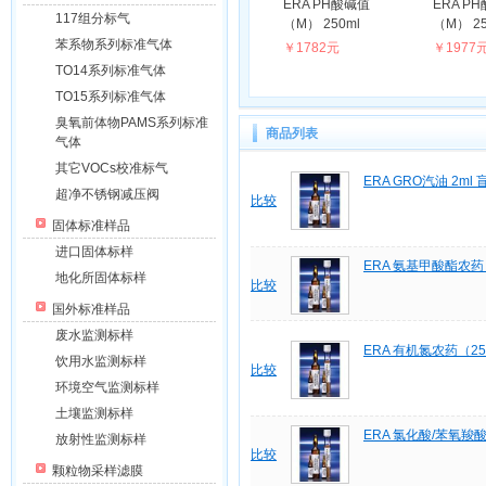
ERA PH酸碱值
ERA P
117组分标气
（M） 250ml
（M） 250
苯系物系列标准气体
￥1782元
￥1977
TO14系列标准气体
TO15系列标准气体
臭氧前体物PAMS系列标准
商品列表
气体
其它VOCs校准标气
ERA GRO汽油 2ml 
超净不锈钢减压阀
比较
固体标准样品
进口固体标样
ERA 氨基甲酸酯农药（
地化所固体标样
比较
国外标准样品
废水监测标样
ERA 有机氮农药（25
饮用水监测标样
比较
环境空气监测标样
土壤监测标样
ERA 氯化酸/苯氧羧酸
放射性监测标样
比较
颗粒物采样滤膜