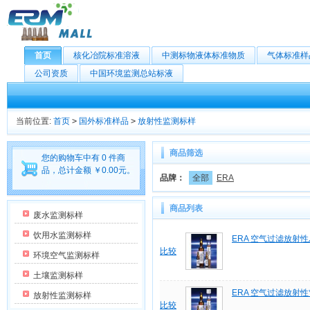
首页
核化冶院标准溶液
中测标物液体标准物质
气体标准样
公司资质
中国环境监测总站标液
当前位置:
首页
>
国外标准样品
>
放射性监测标样
商品筛选
您的购物车中有 0 件商
品，总计金额 ￥0.00元。
品牌：
全部
ERA
商品列表
废水监测标样
饮用水监测标样
ERA 空气过滤放射性
比较
环境空气监测标样
土壤监测标样
ERA 空气过滤放射性
放射性监测标样
比较